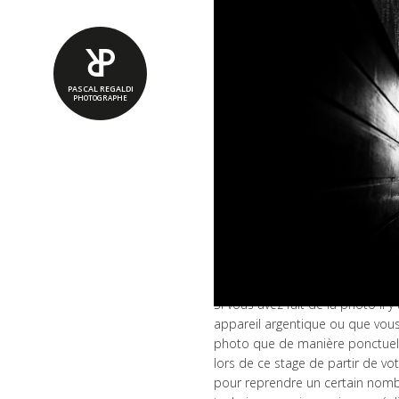
PASCAL REGALDI
PHOTOGRAPHE
REMISE À NIVEAU
Stage photo à la
(215€)
Si vous avez fait de la photo il 
appareil argentique ou que vous 
photo que de manière ponctuell
lors de ce stage de partir de vo
pour reprendre un certain nom