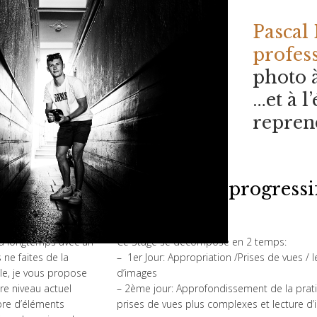
Pascal
profes
photo 
…et à l
reprend
PROGRESSIF
 Journée
Stage photo progressi
jours (395€)
y a longtemps avec un
Ce Stage se décompose en 2 temps:
ne faites de la
– 1er Jour: Appropriation /Prises de vues / l
e, je vous propose
d’images
tre niveau actuel
– 2ème jour: Approfondissement de la prat
bre d’éléments
prises de vues plus complexes et lecture d