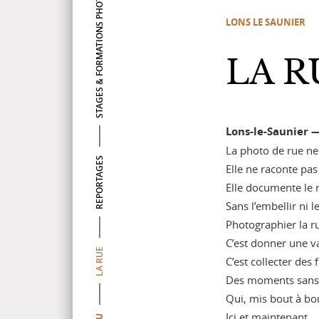
STAGES & FORMATIONS PHOTO
L
O
N
S
L
E
S
A
U
N
I
E
R
LA R
Lons-le-Saunier 
La photo de rue ne 
REPORTAGES
Elle ne raconte pas
Elle documente le ré
Sans l’embellir ni l
Photographier la r
C’est donner une va
LA RUE
C’est collecter des
Des moments sans
Qui, mis bout à bo
Ici et maintenant.