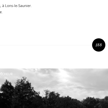
, à Lons-le-Saunier.
e.
188
PÊCHEUR